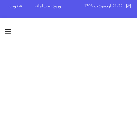
21-22 اردیبهشت 1393
ورود به سامانه
عضویت