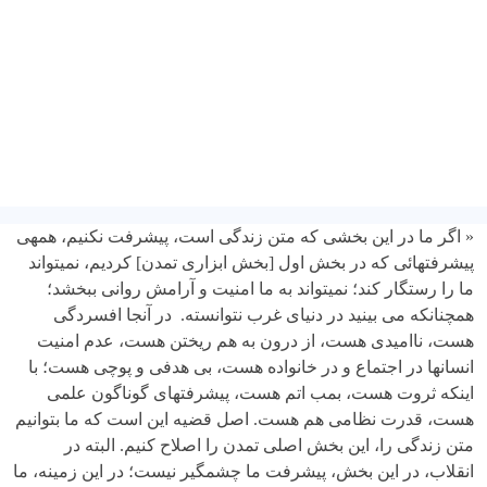
« اگر ما در این بخشى که متن زندگى است، پیشرفت نکنیم، همه­ی
پیشرفتهائى که در بخش اول [بخش ابزاری تمدن] کردیم، نمیتواند
ما را رستگار کند؛ نمیتواند به ما امنیت و آرامش روانى ببخشد؛
همچنانکه مى بینید در دنیاى غرب نتوانسته. در آنجا افسردگى
هست، ناامیدى هست، از درون به هم ریختن هست، عدم امنیت
انسانها در اجتماع و در خانواده هست، بى هدفى و پوچى هست؛ با
اینکه ثروت هست، بمب اتم هست، پیشرفتهاى گوناگون علمى
هست، قدرت نظامى هم هست. اصل قضیه این است که ما بتوانیم
متن زندگى را، این بخش اصلى تمدن را اصلاح کنیم. البته در
انقلاب، در این بخش، پیشرفت ما چشمگیر نیست؛ در این زمینه، ما